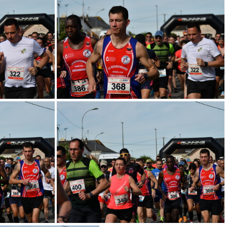
. Georget (62)
Tournée de Vineuil 2024 © S. Georget (61)
. Georget (58)
Tournée de Vineuil 2024 © S. Georget (57)