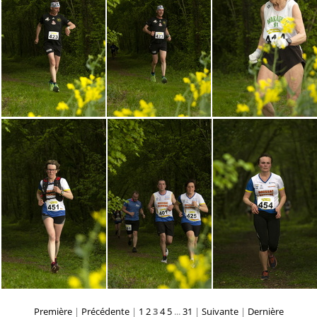
Première
|
Précédente
|
1
2
3
4
5
...
31
|
Suivante
|
Dernière