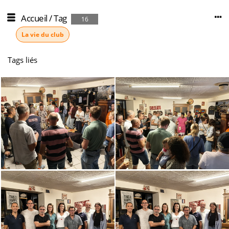
Accueil
/
Tag
16
La vie du club
Tags liés