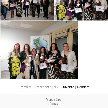
Première |
Précédente |
1
2
|
Suivante
|
Dernière
Propulsé par
Piwigo