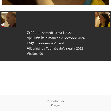
Créée le
samedi 23 avril 2022
Ajoutée le
dimanche 20 octobre 2024
Tags
Tournée de Vineuil
Albums
La Tournée de Vineuil
/
2022
Visites
901
Propulsé par
Piwigo