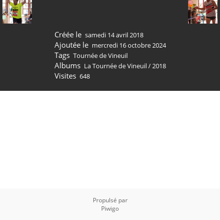
Créée le
samedi 14 avril 2018
Ajoutée le
mercredi 16 octobre 2024
Tags
Tournée de Vineuil
Albums
La Tournée de Vineuil
/
2018
Visites
648
Propulsé par
Piwigo