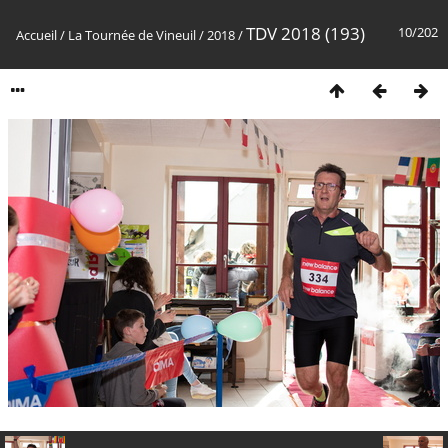
TDV 2018 (193)
10/202
Accueil
/
La Tournée de Vineuil
/
2018
/