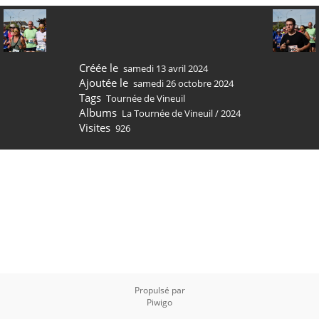
Créée le
samedi 13 avril 2024
Ajoutée le
samedi 26 octobre 2024
Tags
Tournée de Vineuil
Albums
La Tournée de Vineuil
/
2024
Visites
926
Propulsé par
Piwigo