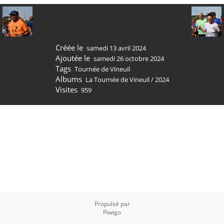
Créée le
samedi 13 avril 2024
Ajoutée le
samedi 26 octobre 2024
Tags
Tournée de Vineuil
Albums
La Tournée de Vineuil
/
2024
Visites
959
Propulsé par
Piwigo