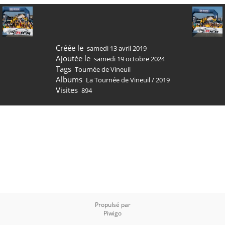
Créée le
samedi 13 avril 2019
Ajoutée le
samedi 19 octobre 2024
Tags
Tournée de Vineuil
Albums
La Tournée de Vineuil
/
2019
Visites
894
Propulsé par
Piwigo