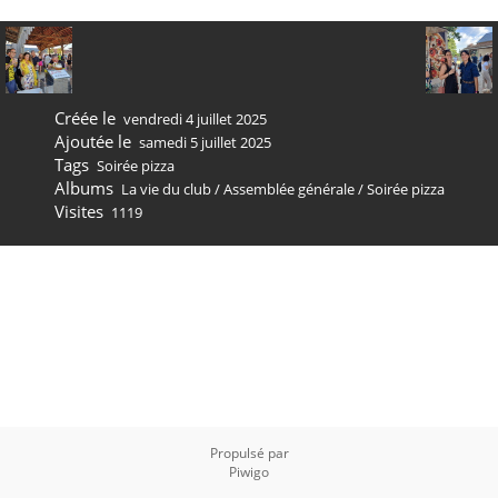
Créée le
vendredi 4 juillet 2025
Ajoutée le
samedi 5 juillet 2025
Tags
Soirée pizza
Albums
La vie du club
/
Assemblée générale
/
Soirée pizza
Visites
1119
Propulsé par
Piwigo